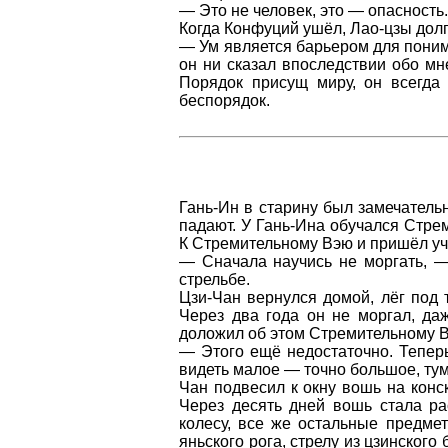
— Это не человек, это — опасность.
Когда Конфуций ушёл, Лао-цзы долг
— Ум является барьером для поним
он ни сказал впоследствии обо мне
Порядок присущ миру, он всегда 
беспорядок.
Гань-Ин в старину был замечатель
падают. У Гань-Ина обучался Стре
К Стремительному Вэю и пришёл уч
— Сначала научись не моргать, —
стрельбе.
Цзи-Чан вернулся домой, лёг под т
Через два года он не моргал, да
доложил об этом Стремительному Вэ
— Этого ещё недостаточно. Теперь
видеть малое — точно большое, ту
Чан подвесил к окну вошь на конск
Через десять дней вошь стала ра
колесу, все же остальные предмет
яньского рога, стрелу из цзинского