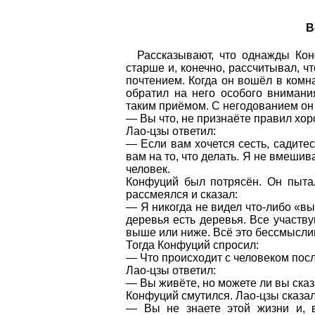
В
Рассказывают, что однажды Конф
старше и, конечно, рассчитывал, ч
почтением. Когда он вошёл в комна
обратил на него особого вниман
таким приёмом. С негодованием он
— Вы что, не признаёте правил хо
Лао-цзы ответил:
— Если вам хочется сесть, садитес
вам на то, что делать. Я не вмеши
человек.
Конфуций был потрясён. Он пытал
рассмеялся и сказал:
— Я никогда не видел что-либо «вы
деревья есть деревья. Все участву
выше или ниже. Всё это бессмысли
Тогда Конфуций спросил:
— Что происходит с человеком пос
Лао-цзы ответил:
— Вы живёте, но можете ли вы сказа
Конфуций смутился. Лао-цзы сказал
— Вы не знаете этой жизни и, в