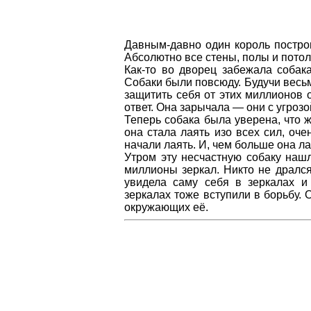
Давным-давно один король постро
Абсолютно все стены, полы и пото
Как-то во дворец забежала собак
Собаки были повсюду. Будучи весьм
защитить себя от этих миллионов о
ответ. Она зарычала — они с угрозо
Теперь собака была уверена, что ж
она стала лаять изо всех сил, оче
начали лаять. И, чем больше она ла
Утром эту несчастную собаку наш
миллионы зеркал. Никто не дрался
увидела саму себя в зеркалах и 
зеркалах тоже вступили в борьбу.
окружающих её.