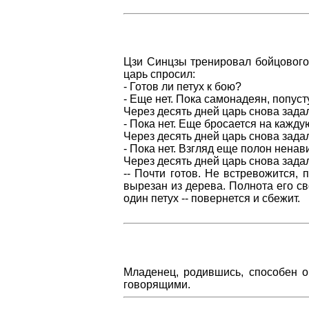
Цзи Синцзы тренировал бойцового
царь спросил:
- Готов ли петух к бою?
- Еще нет. Пока самонадеян, попуст
Через десять дней царь снова задал
- Пока нет. Еще бросается на кажду
Через десять дней царь снова задал
- Пока нет. Взгляд еще полон ненави
Через десять дней царь снова задал
-- Почти готов. Hе встревожится, 
вырезан из дерева. Полнота его св
один петух -- повернется и сбежит.
Младенец, родившись, способен о
говорящими.