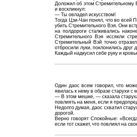
Доложил об этом Стремительному В
и воскликнул:
— Ты овладел искусством!
Тогда Цзи-Чан понял, что во всей 
убить Стремительного Вэя. Они встр
на полдороги сталкивались након
Стремительного Вэя иссякли стр
Стремительный Вэй точно отразил 
отбросили луки, поклонились друг д
Каждый надкусил себе руку и кровь
Один даос всем говорил, что може
явилась к нему в образе старухи с 
— В этом мешке, — сказала старуха
повлиять на меня, если я предопре
Недолго думая, даос схватил стару
дорогой.
Верно говорят Спокойные: «Всегда
если тот скажет, что повлиял на св