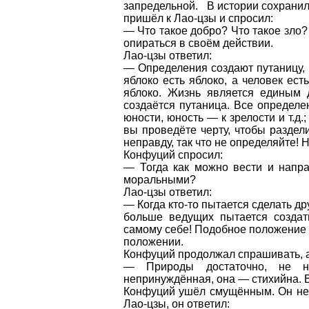
запредельной. В истории сохранил
пришёл к Лао-цзы и спросил:
— Что такое добро? Что такое зло?
опираться в своём действии.
Лао-цзы ответил:
— Определения создают путаницу, 
яблоко есть яблоко, а человек ест
яблоко. Жизнь является единым 
создаётся путаница. Все определе
юности, юность — к зрелости и т.д.
вы проведёте черту, чтобы разде
неправду, так что не определяйте! Н
Конфуций спросил:
— Тогда как можно вести и напра
моральными?
Лао-цзы ответил:
— Когда кто-то пытается сделать др
больше ведущих пытается создат
самому себе! Подобное положение
положении.
Конфуций продолжал спрашивать, а
— Природы достаточно, не н
непринуждённая, она — стихийна. В
Конфуций ушёл смущённым. Он не м
Лао-цзы, он ответил: